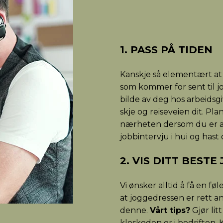
1. PASS PÅ TIDEN
Kanskje så elementært at
som kommer for sent til j
bilde av deg hos arbeidsg
skje og reiseveien dit. Pla
nærheten dersom du er alt
jobbintervju i hui og hast 
2. VIS DITT BESTE
Vi ønsker alltid å få en f
at joggedressen er rett an
denne.
Vårt tips?
Gjør lit
kleskoden er i bedriften.