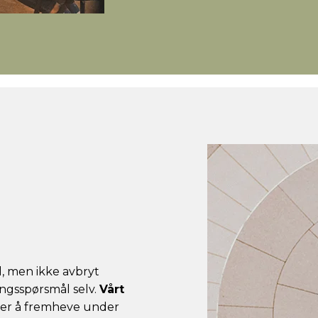
l, men ikke avbryt
ingsspørsmål selv.
Vårt
ker å fremheve under