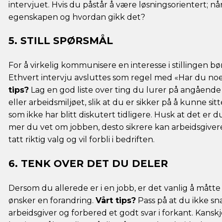
intervjuet. Hvis du påstår å være løsningsorientert; n
egenskapen og hvordan gikk det?
5. STILL SPØRSMÅL
For å virkelig kommunisere en interesse i stillingen bør
Ethvert intervju avsluttes som regel med «Har du noen
tips?
Lag en god liste over ting du lurer på angående 
eller arbeidsmiljøet, slik at du er sikker på å kunne si
som ikke har blitt diskutert tidligere. Husk at det er d
mer du vet om jobben, desto sikrere kan arbeidsgiver
tatt riktig valg og vil forbli i bedriften.
6. TENK OVER DET DU DELER
Dersom du allerede er i en jobb, er det vanlig å måtte
ønsker en forandring.
Vårt tips?
Pass på at du ikke sn
arbeidsgiver og forbered et godt svar i forkant. Kansk