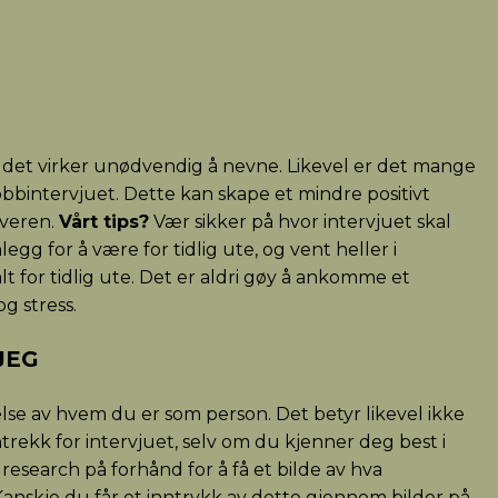
 det virker unødvendig å nevne. Likevel er det mange
obbintervjuet. Dette kan skape et mindre positivt
iveren.
Vårt tips?
Vær sikker på hvor intervjuet skal
nlegg for å være for tidlig ute, og vent heller i
 for tidlig ute. Det er aldri gøy å ankomme et
og stress.
 JEG
ølelse av hvem du er som person. Det betyr likevel ikke
trekk for intervjuet, selv om du kjenner deg best i
t research på forhånd for å få et bilde av hva
 Kanskje du får et inntrykk av dette gjennom bilder på