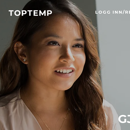
LOGG INN/R
G