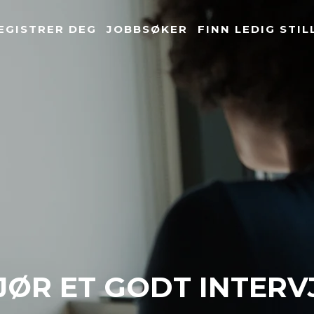
EGISTRER DEG
JOBBSØKER
FINN LEDIG STIL
JØR ET GODT INTERV