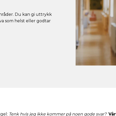
mråder. Du kan gi uttrykk
 hva som helst eller godtar
egel:
Tenk hvis jeg ikke kommer på noen gode svar?
Vår