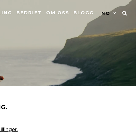
LING
BEDRIFT
OM OSS
BLOGG
NO
G.
llinger.