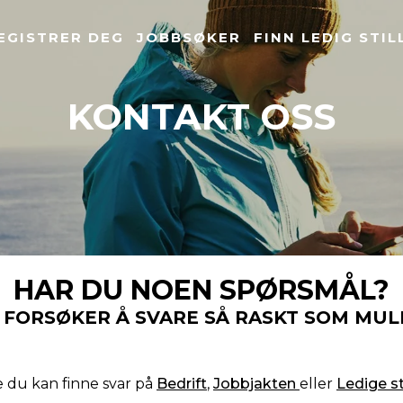
EGISTRER DEG
JOBBSØKER
FINN LEDIG STIL
KONTAKT OSS
HAR DU NOEN SPØRSMÅL?
I FORSØKER Å SVARE SÅ RASKT SOM MULI
 du kan finne svar på
Bedrift
,
Jobbjakten
eller
Ledige sti