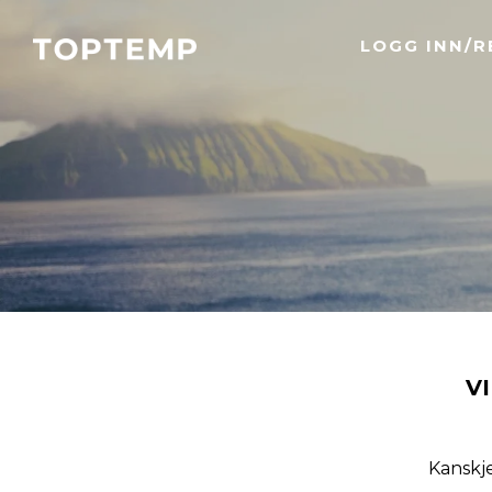
LOGG INN/R
V
Kanskje