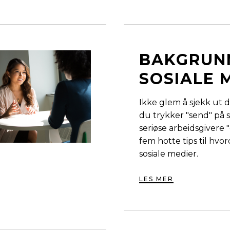
BAKGRUN
SOSIALE 
Ikke glem å sjekk ut di
du trykker "send" på
seriøse arbeidsgivere 
fem hotte tips til hv
sosiale medier.
LES MER