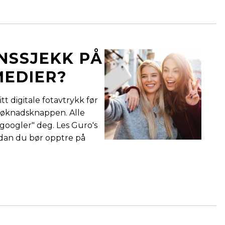
NSSJEKK PÅ
MEDIER?
tt digitale fotavtrykk før
 søknadsknappen. Alle
"googler" deg. Les Guro's
ordan du bør opptre på