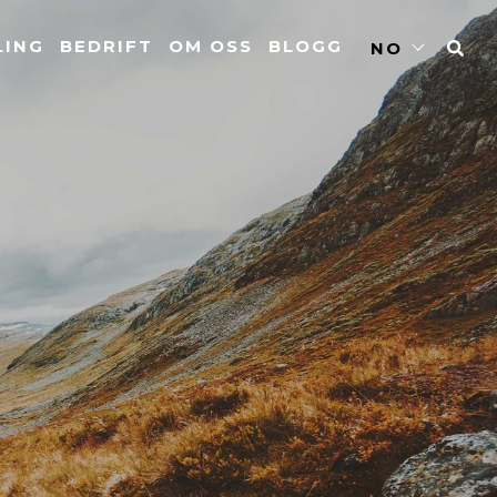
LING
BEDRIFT
OM OSS
BLOGG
NO