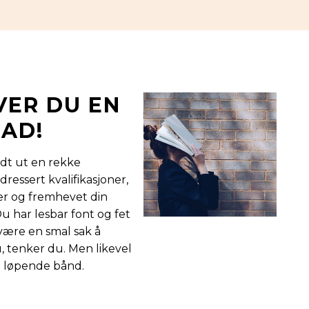
VER DU EN
AD!
dt ut en rekke
ressert kvalifikasjoner,
er og fremhevet din
u har lesbar font og fet
 være en smal sak å
, tenker du. Men likevel
 løpende bånd.